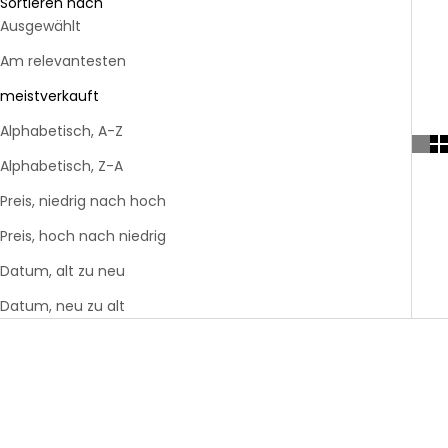
Sortieren nach
3ply
& Karten
Modellieren
geflochten
Toppings
Bobbiny
3mm
Ausgewählt
Bobbiny
Bundles
gezwirnt
Bobbiny
Jumbo
mahina
Kerzen &
Am relevantesten
Garn 9mm
Flechtkordel
Bobbiny
Garn 4mm
Kerzenständer
Acrylfarben
mahina
3ply
9mm
Friendly
geflochten
& Zubehör
Garn 4mm
meistverkauft
Yarn
Vasen &
gezwirnt
mahina
Töpfe
Alphabetisch, A-Z
Garn
Rico
Strukturpaste
Jumbo
Tassen &
Design
Alphabetisch, Z-A
& Zubehör
Trinkgläser
Garn
Preis, niedrig nach hoch
Stempel
Anleitungen
Preis, hoch nach niedrig
&
& Magazine
Zubehör
Datum, alt zu neu
Datum, neu zu alt
Gläser &
Flaschen
SPARE 10%
SPARE 10%
Baumscheiben
& Holzkränze