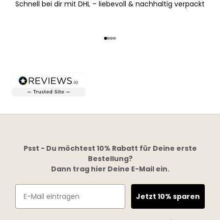
Schnell bei dir mit DHL – liebevoll & nachhaltig verpackt
Gehe zu Element 1
Gehe zu Element 2
Gehe zu Element 3
Gehe zu Element 4
Psst - Du möchtest 10% Rabatt für Deine erste
Bestellung?
Dann trag hier Deine E-Mail ein.
Email
Jetzt 10% sparen