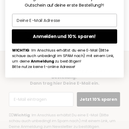
Gutschein auf deine erste Bestellung?!
Gehe zu Element 1
Gehe zu Element 2
Gehe zu Element 3
Gehe zu Element 4
Email
Anmelden und 10% sparen!
WICHTIG
: Im Anschluss erhältst du eine E-Mail (Bitte
schaue auch unbedingt im SPAM nach) mit einem Link,
um deine
Anmeldung
zu bestätigen!
Bitte nutze keine t-online Adresse!
Psst - Du möchtest 10% Rabatt für Deine erste
Bestellung?
Dann trag hier Deine E-Mail ein.
Email
Jetzt 10% sparen
☝🏼
Wichtig
: Im Anschluss erhältst Du eine E-Mail (Bitte
schau auch unbedingt im Spam nach) mit einem Link, um
Deine Anmeldung zum Newsletter zu bestätigen.