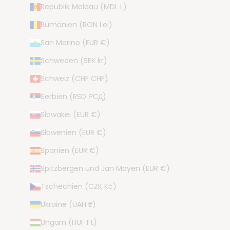
Republik Moldau (MDL L)
Rumänien (RON Lei)
San Marino (EUR €)
Schweden (SEK kr)
Schweiz (CHF CHF)
Serbien (RSD РСД)
Slowakei (EUR €)
Slowenien (EUR €)
Spanien (EUR €)
Spitzbergen und Jan Mayen (EUR €)
Tschechien (CZK Kč)
Ukraine (UAH ₴)
Ungarn (HUF Ft)