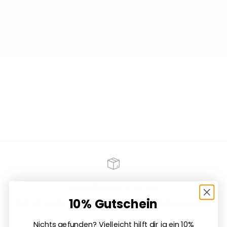
Versandkostenfrei ab 59 €
10% Gutschein
Schnell bei dir mit DHL – liebevoll & nachhaltig verpackt
Nichts gefunden? Vielleicht hilft dir ja ein 10%