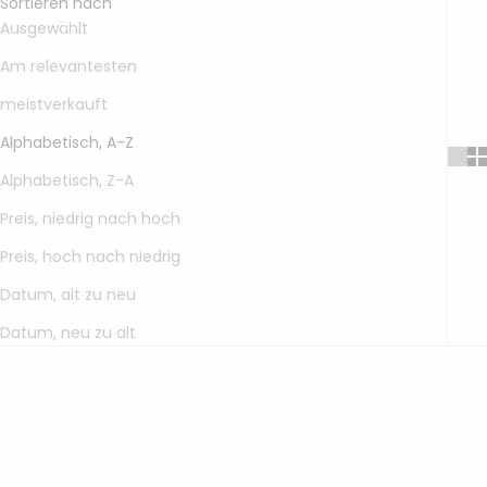
Sortieren nach
3ply
& Karten
Modellieren
geflochten
Toppings
Bobbiny
3mm
Ausgewählt
Bobbiny
Bundles
gezwirnt
Bobbiny
Jumbo
mahina
Kerzen &
Am relevantesten
Garn 9mm
Flechtkordel
Bobbiny
Garn 4mm
Kerzenständer
Acrylfarben
mahina
3ply
9mm
Friendly
geflochten
& Zubehör
Garn 4mm
meistverkauft
Yarn
Vasen &
gezwirnt
mahina
Töpfe
Alphabetisch, A-Z
Garn
Rico
Strukturpaste
Jumbo
Tassen &
Design
Alphabetisch, Z-A
& Zubehör
Trinkgläser
Garn
Preis, niedrig nach hoch
Stempel
Anleitungen
Preis, hoch nach niedrig
&
& Magazine
Zubehör
Datum, alt zu neu
Datum, neu zu alt
Gläser &
Flaschen
SPARE 10%
SPARE 10%
Baumscheiben
& Holzkränze