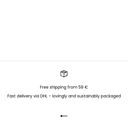
Free shipping from 59 €
Fast delivery via DHL – lovingly and sustainably packaged
Go to item 1
Go to item 2
Go to item 3
Go to item 4