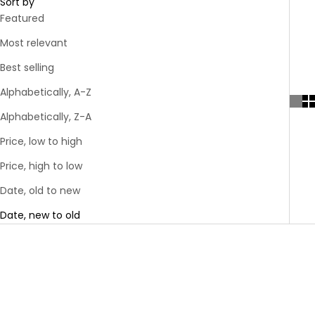
Sort by
3ply
& Karten
Modellieren
geflochten
Toppings
Bobbiny
3mm
Featured
Bobbiny
Bundles
gezwirnt
Bobbiny
Jumbo
mahina
Kerzen &
Most relevant
Garn 9mm
Flechtkordel
Bobbiny
Garn 4mm
Kerzenständer
Acrylfarben
mahina
3ply
9mm
Friendly
geflochten
& Zubehör
Garn 4mm
Best selling
Yarn
Vasen &
gezwirnt
mahina
Töpfe
Alphabetically, A-Z
Garn
Rico
Strukturpaste
Jumbo
Tassen &
Design
Alphabetically, Z-A
& Zubehör
Trinkgläser
Garn
Price, low to high
Stempel
Anleitungen
Price, high to low
&
& Magazine
Zubehör
Date, old to new
Date, new to old
Gläser &
Flaschen
Baumscheiben
& Holzkränze