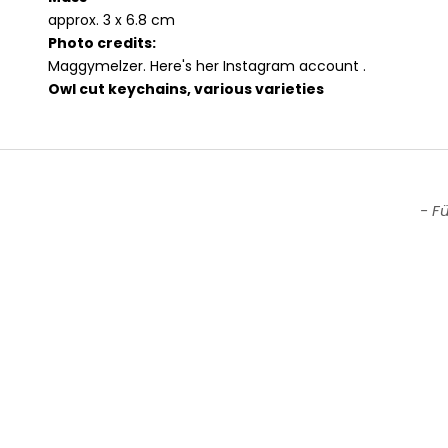
approx. 3 x 6.8 cm
Photo credits:
Maggymelzer.
Here's her Instagram account
.
Owl cut keychains, various varieties
New content loaded
- F