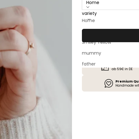
Home
variety
Decrease quantity
Increase quan
Home
Heart
Smiley Yellow
mummy
father
Kostenloser 
ab 59€ in DE
Premium Qu
Handmade wit