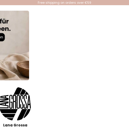
Free shipping on orders over €59
Lana Grossa
Events