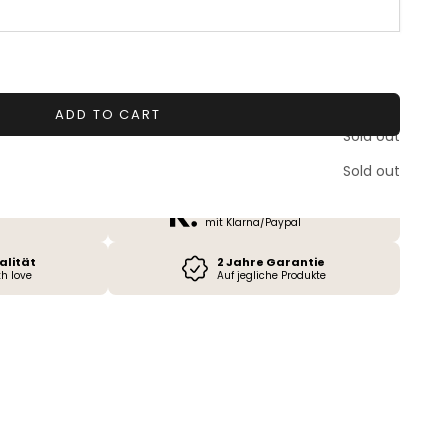
tity
ADD TO CART
Sold out
4,87
/ 5
3.847
Bewertungen
Sold out
Versand
Bezahlen in 30 Tagen
mit Klarna/Paypal
alität
2 Jahre Garantie
h love
Auf jegliche Produkte