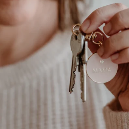
Stempel & Zubehör
Gläser & Flaschen
Baumscheiben & Holzkränze
Sonstiger Bastelbedarf