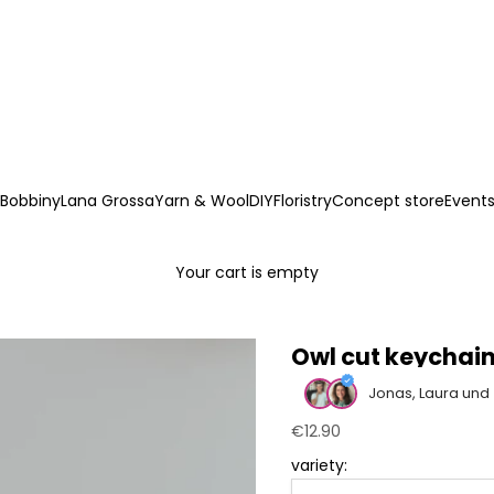
Bobbiny
Lana Grossa
Yarn & Wool
DIY
Floristry
Concept store
Event
Your cart is empty
Owl cut keychain
Jonas, Laura und
Sale price
€12.90
variety: