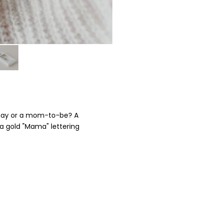
's Day or a mom-to-be? A
 a gold "Mama" lettering