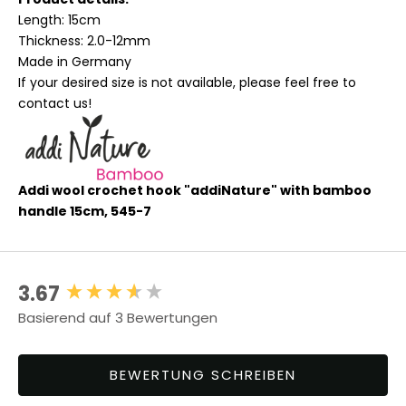
Length: 15cm
Thickness: 2.0-12mm
Made in Germany
If your desired size is not available, please feel free to
contact us!
Addi wool crochet hook "addiNature" with bamboo
handle 15cm, 545-7
3.67
New content loaded
Basierend auf 3 Bewertungen
BEWERTUNG SCHREIBEN