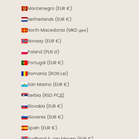
Montenegro (EUR €)
Netherlands (EUR €)
North Macedonia (MKD ден)
Norway (EUR €)
Poland (PLN zł)
Portugal (EUR €)
Romania (RON Lei)
San Marino (EUR €)
Serbia (RSD РСД)
Slovakia (EUR €)
Slovenia (EUR €)
Spain (EUR €)
Svalbard & Jan Mayen (EUR €)