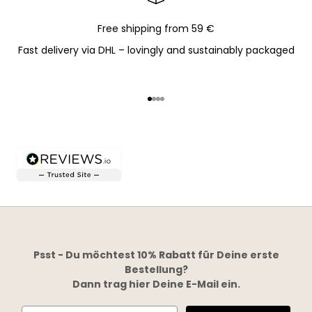
Free shipping from 59 €
Fast delivery via DHL – lovingly and sustainably packaged
Go to item 1
Go to item 2
Go to item 3
Go to item 4
Psst - Du möchtest 10% Rabatt für Deine erste
Bestellung?
Dann trag hier Deine E-Mail ein.