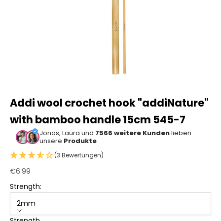
Addi wool crochet hook "addiNature"
with bamboo handle 15cm 545-7
Jonas, Laura und
7566 weitere Kunden
lieben
unsere
Produkte
(3 Bewertungen)
Sale price
€6.99
Strength:
2mm
Strength