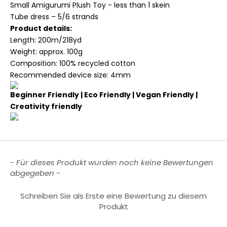
Small Amigurumi Plush Toy - less than 1 skein
Tube dress – 5/6 strands
Product details:
Length: 200m/218yd
Weight: approx. 100g
Composition: 100% recycled cotton
Recommended device size: 4mm
Beginner Friendly | Eco Friendly | Vegan Friendly |
Creativity friendly
New content loaded
- Für dieses Produkt wurden noch keine Bewertungen
abgegeben -
Schreiben Sie als Erste eine Bewertung zu diesem
Produkt