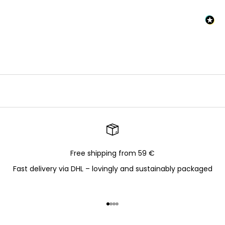
Free shipping from 59 €
Fast delivery via DHL – lovingly and sustainably packaged
Go to item 1
Go to item 2
Go to item 3
Go to item 4