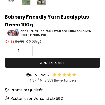
Sonstiger
Bastelbedarf
Bobbiny Friendly Yarn Eucalyptus
Green 100g
Jonas, Laura und
7566 weitere Kunden
lieben
unsere
Produkte
Sale price
Regular price
€7.99
€8.90
(
€0.08
/g)
Decrease quantity
Increase quantity
ADD TO CART
4,87
/ 5
3.853
Bewertungen
Premium Qualität
Kostenloser Versand ab 59€