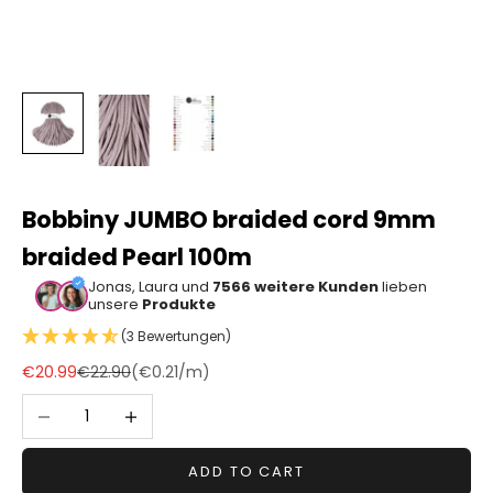
Sonstiger
Bastelbedarf
Bobbiny JUMBO braided cord 9mm
braided Pearl 100m
Jonas, Laura und
7566 weitere Kunden
lieben
unsere
Produkte
(3 Bewertungen)
Sale price
Regular price
€20.99
€22.90
(
€0.21
/m)
Decrease quantity
Increase quantity
ADD TO CART