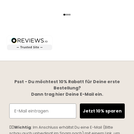
Go to item 1
Go to item 2
Go to item 3
Go to item 4
Psst - Du möchtest 10% Rabatt für Deine erste
Bestellung?
Dann trag hier Deine E-Mail ein.
Email
Jetzt 10% sparen
☝🏼
Wichtig
: Im Anschluss erhältst Du eine E-Mail (Bitte
schau auch unbedingt im Spam nach) mit einem Link, um