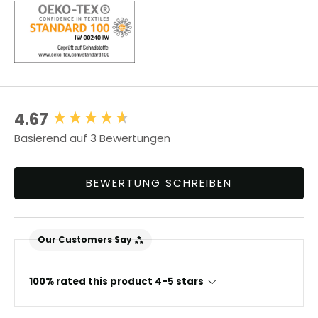
4.67
New content loaded
Basierend auf 3 Bewertungen
BEWERTUNG SCHREIBEN
Our Customers Say
100% rated this product 4-5 stars