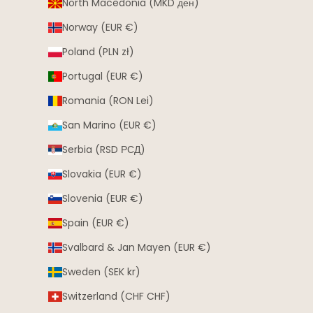
North Macedonia (MKD ден)
Norway (EUR €)
Poland (PLN zł)
Portugal (EUR €)
Romania (RON Lei)
San Marino (EUR €)
Serbia (RSD РСД)
Slovakia (EUR €)
Slovenia (EUR €)
Spain (EUR €)
Svalbard & Jan Mayen (EUR €)
Sweden (SEK kr)
Switzerland (CHF CHF)