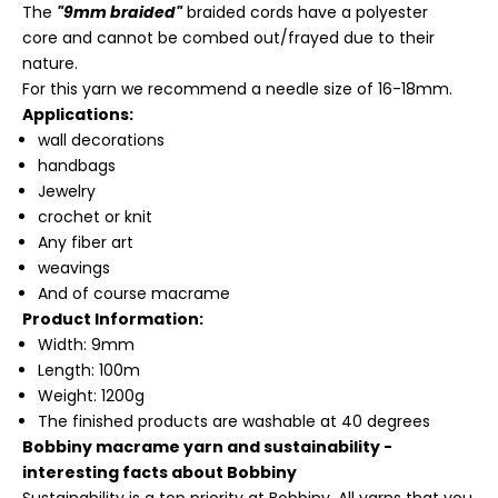
The
"9mm braided"
braided cords have a
polyester
core
and
cannot be combed out/frayed due to their
nature.
For this yarn we recommend a needle size of 16-18mm.
Applications:
wall decorations
handbags
Jewelry
crochet or knit
Any fiber art
weavings
And of course macrame
Product Information:
Width: 9mm
Length: 100m
Weight: 1200g
The finished products are washable at 40 degrees
Bobbiny macrame yarn and sustainability -
interesting facts about Bobbiny
Sustainability is a top priority at Bobbiny. All yarns that you