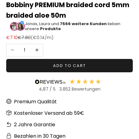
Bobbiny PREMIUM braided cord 5mm
Sonstiger
braided aloe 50m
Bastelbedarf
Jonas, Laura und
7566 weitere Kunden
lieben
unsere
Produkte
Sale price
Regular price
€7.10
€7.80
(
€0.14
/m)
Decrease quantity
Increase quantity
ADD TO CART
4,87
/ 5
3.852
Bewertungen
Premium Qualität
Kostenloser Versand ab 59€
2 Jahre Garantie
Bezahlen in 30 Tagen