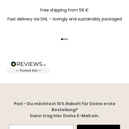
Free shipping from 59 €
Fast delivery via DHL – lovingly and sustainably packaged
Go to item 1
Go to item 2
Go to item 3
Go to item 4
Psst - Du möchtest 10% Rabatt für Deine erste
Bestellung?
Dann trag hier Deine E-Mail ein.
Email