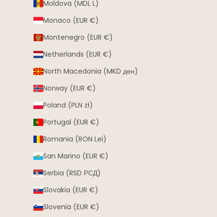
Moldova (MDL L)
Monaco (EUR €)
Montenegro (EUR €)
Netherlands (EUR €)
North Macedonia (MKD ден)
Norway (EUR €)
Poland (PLN zł)
Portugal (EUR €)
Romania (RON Lei)
San Marino (EUR €)
Serbia (RSD РСД)
Slovakia (EUR €)
Slovenia (EUR €)