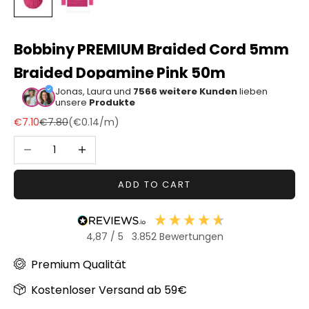
Sonstiger
Bastelbedarf
Bobbiny PREMIUM Braided Cord 5mm
Braided Dopamine Pink 50m
Jonas, Laura und
7566 weitere Kunden
lieben
unsere
Produkte
Sale price
Regular price
€7.10
€7.80
(
€0.14
/m)
Decrease quantity
Increase quantity
ADD TO CART
4,87
/ 5
3.852
Bewertungen
Premium Qualität
Kostenloser Versand ab 59€