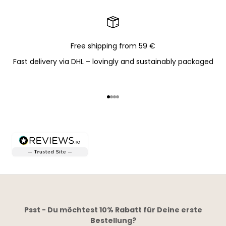
Free shipping from 59 €
Fast delivery via DHL – lovingly and sustainably packaged
Go to item 1
Go to item 2
Go to item 3
Go to item 4
Psst - Du möchtest 10% Rabatt für Deine erste
Bestellung?