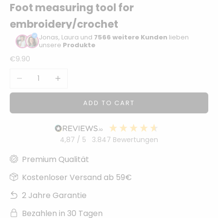
Foot measuring tool for
Sonstiger
embroidery/crochet
Bastelbedarf
Jonas, Laura und
7566 weitere Kunden
lieben
unsere
Produkte
Sale price
€9.90
Decrease quantity
Increase quantity
ADD TO CART
4,87
/ 5
3.847
Bewertungen
Premium Qualität
Kostenloser Versand ab 59€
2 Jahre Garantie
Bezahlen in 30 Tagen