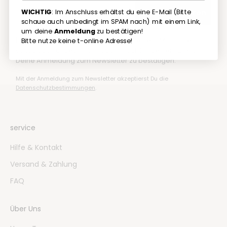
Email
WICHTIG
: Im Anschluss erhältst du eine E-Mail (Bitte
Jetzt 10% sparen
schaue auch unbedingt im SPAM nach) mit einem Link,
um deine
Anmeldung
zu bestätigen!
☝🏼
Wichtig
: Im Anschluss erhältst Du eine E-Mail (Bitte
Bitte nutze keine t-online Adresse!
schau auch unbedingt im Spam nach) mit einem Link, um
Deine Anmeldung zum Newsletter zu bestätigen.
Mit der Anmeldung zum Newsletter akzeptierst Du die
Datenschutzbestimmungen
.
service
Hilfe & Kontakt
Versand & Zahlung
FAQ
Über Uns