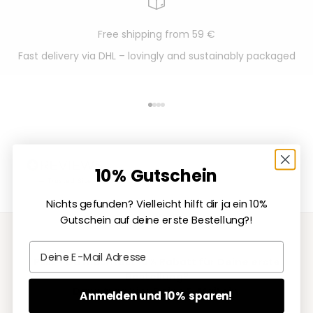
Free shipping from 59 €
Fast delivery via DHL – lovingly and sustainably packaged
Go to item 1
Go to item 2
Go to item 3
Go to item 4
10% Gutschein
Nichts gefunden? Vielleicht hilft dir ja ein 10%
Gutschein auf deine erste Bestellung?!
Email
Psst - Du möchtest 10% Rabatt für Deine erste
Bestellung?
Dann trag hier Deine E-Mail ein.
Anmelden und 10% sparen!