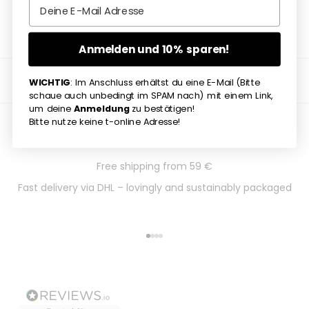
Email
Anmelden und 10% sparen!
WICHTIG
: Im Anschluss erhältst du eine E-Mail (Bitte
schaue auch unbedingt im SPAM nach) mit einem Link,
um deine
Anmeldung
zu bestätigen!
Bitte nutze keine t-online Adresse!
Free shipping from 59 €
Fast delivery via DHL – lovingly and sustainably packaged
Go to item 1
Go to item 2
Go to item 3
Go to item 4