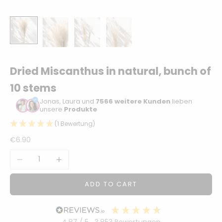
Sonstiger
Bastelbedarf
Dried Miscanthus in natural, bunch of
10 stems
Jonas, Laura und
7566 weitere Kunden
lieben
unsere
Produkte
(1 Bewertung)
Sale price
€6.90
Decrease quantity
Increase quantity
ADD TO CART
4,87
/ 5
3.853
Bewertungen