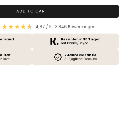
ADD TO CART
4,87
/ 5
3.846
Bewertungen
Versand
Bezahlen in 30 Tagen
mit Klarna/Paypal
alität
2 Jahre Garantie
h love
Auf jegliche Produkte