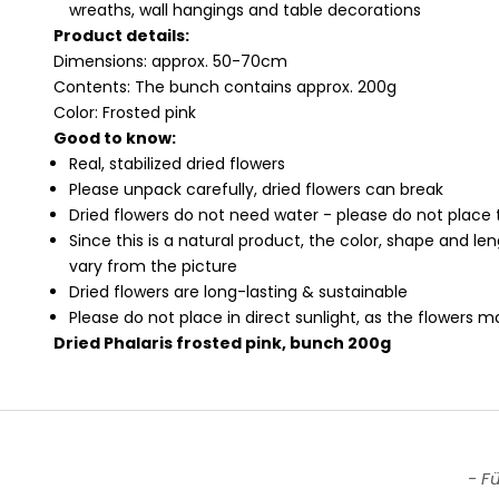
wreaths, wall hangings and table decorations
Product details:
Dimensions: approx. 50-70cm
Contents:
The bunch contains approx. 200g
Color: Frosted pink
Good to know:
Real, stabilized dried flowers
Please unpack carefully, dried flowers can break
Dried flowers do not need water - please do not place 
Since this is a natural product, the color, shape and l
vary from the picture
Dried flowers are long-lasting & sustainable
Please do not place in direct sunlight, as the flowers m
Dried Phalaris
frosted pink, bunch 200g
New content loaded
- F