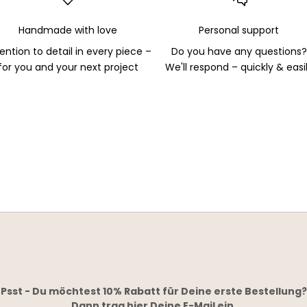
Handmade with love
Personal support
ention to detail in every piece –
Do you have any questions?
for you and your next project
We'll respond – quickly & easi
Psst - Du möchtest 10% Rabatt für Deine erste Bestellung?
Dann trag hier Deine E-Mail ein.