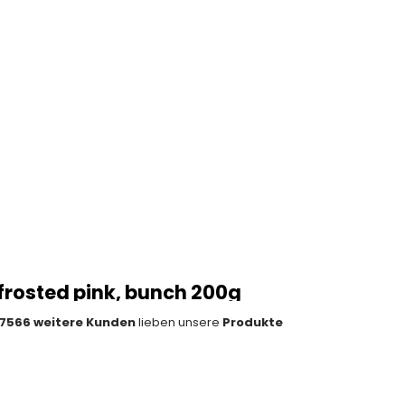
s
 frosted pink, bunch 200g
7566 weitere Kunden
lieben unsere
Produkte
tity