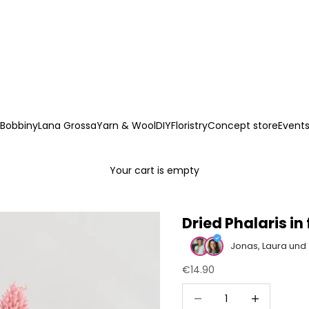
Bobbiny
Lana Grossa
Yarn & Wool
DIY
Floristry
Concept store
Event
Your cart is empty
Dried Phalaris in
Jonas, Laura und
Sale price
€14.90
Decrease quantity
Increase quan