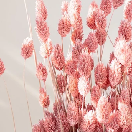
Stempel & Zubehör
Gläser & Flaschen
Baumscheiben & Holzkränze
Sonstiger Bastelbedarf