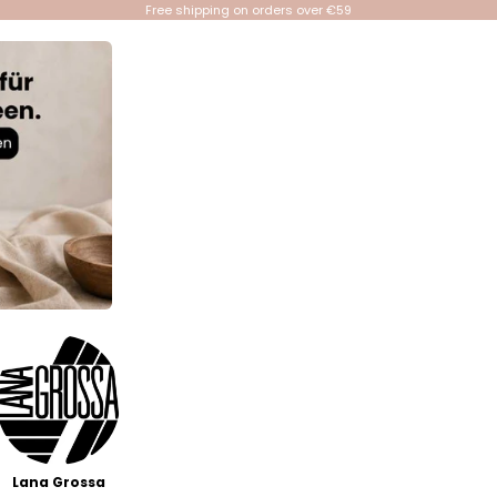
Free shipping on orders over €59
Lana Grossa
Events