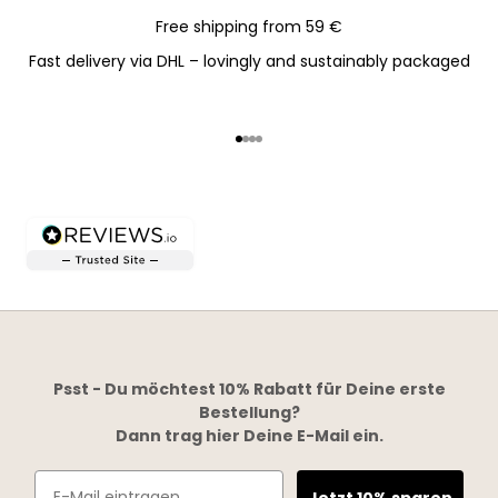
Free shipping from 59 €
Fast delivery via DHL – lovingly and sustainably packaged
Go to item 1
Go to item 2
Go to item 3
Go to item 4
Psst - Du möchtest 10% Rabatt für Deine erste
Bestellung?
Dann trag hier Deine E-Mail ein.
Email
Jetzt 10% sparen