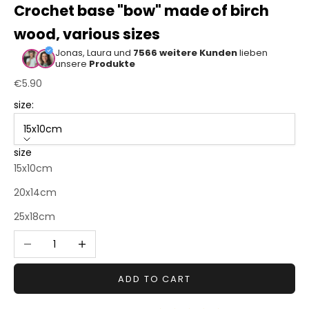
Crochet base "bow" made of birch
Sonstiger
wood, various sizes
Bastelbedarf
Jonas, Laura und
7566 weitere Kunden
lieben
unsere
Produkte
Sale price
€5.90
size:
15x10cm
size
15x10cm
20x14cm
25x18cm
Decrease quantity
Increase quantity
ADD TO CART