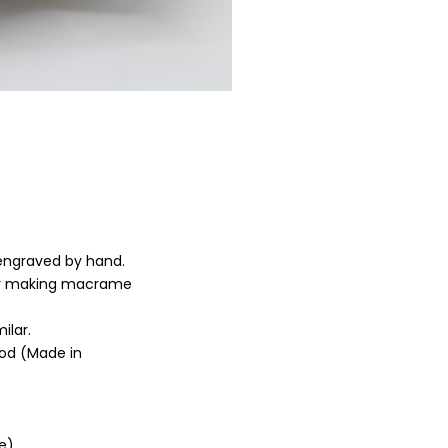
 engraved by hand.
for making macrame
ilar.
od (Made in
e)