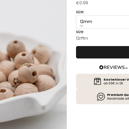
Sale price
€0.99
size:
12mm
size
Decrease quantity
Increase quan
12mm
15mm
Kostenloser 
ab 59€ in DE
Premium Qu
Handmade wit