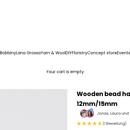
Bobbiny
Lana Grossa
Yarn & Wool
DIY
Floristry
Concept store
Event
Your cart is empty
Wooden bead ha
12mm/15mm
Jonas, Laura und
(1 Bewertung)