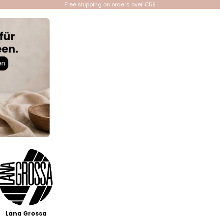
Free shipping on orders over €59
Lana Grossa
Events