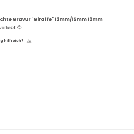
chte Gravur "Giraffe" 12mm/15mm 12mm
erliebt 😍
g hilfreich?
Ja