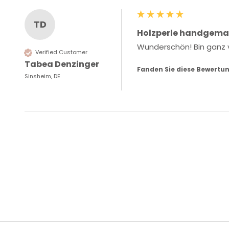
TD
Holzperle handgema
Wunderschön! Bin ganz v
Verified Customer
Tabea Denzinger
Fanden Sie diese Bewertun
Sinsheim, DE