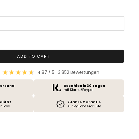
tity
ADD TO CART
4,87
/ 5
3.852
Bewertungen
Versand
Bezahlen in 30 Tagen
mit Klarna/Paypal
alität
2 Jahre Garantie
h love
Auf jegliche Produkte