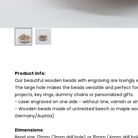
Product info:
Our beautiful wooden beads with engraving are lovingly
The large hole makes the beads versatile and perfect 
projects, key rings, dummy chains or personalized gifts.
- Laser engraved on one side - without tine, varnish or sim
- Wooden beads made of untreated beech or maple wo
Germany/Austria)
Dimensions:
Bead size: 12mm (3mm drill hole) or 15mm (4mm drill hol