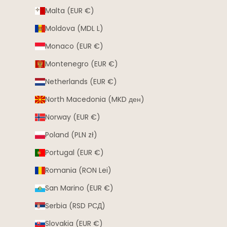
Malta (EUR €)
Moldova (MDL L)
Monaco (EUR €)
Montenegro (EUR €)
Netherlands (EUR €)
North Macedonia (MKD ден)
Norway (EUR €)
Poland (PLN zł)
Portugal (EUR €)
Romania (RON Lei)
San Marino (EUR €)
Serbia (RSD РСД)
Slovakia (EUR €)