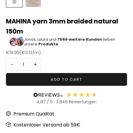
Sonstiger
Bastelbedarf
MAHINA yarn 3mm braided natural
150m
Jonas, Laura und
7566 weitere Kunden
lieben
unsere
Produkte
Sale price
€19.99
(
€0.13
/m)
Decrease quantity
Increase quantity
ADD TO CART
4,87
/ 5
3.846
Bewertungen
Premium Qualität
Kostenloser Versand ab 59€