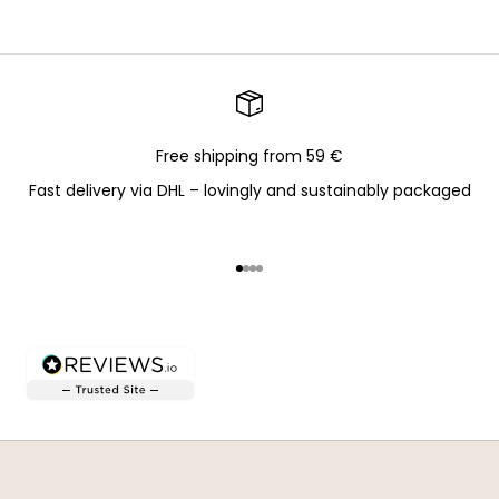
Free shipping from 59 €
Fast delivery via DHL – lovingly and sustainably packaged
Go to item 1
Go to item 2
Go to item 3
Go to item 4