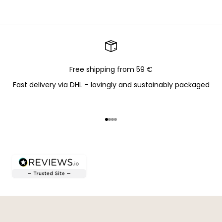
Free shipping from 59 €
Fast delivery via DHL – lovingly and sustainably packaged
Go to item 1
Go to item 2
Go to item 3
Go to item 4