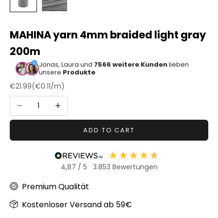
Sonstiger
Bastelbedarf
MAHINA yarn 4mm braided light gray
200m
Jonas, Laura und
7566 weitere Kunden
lieben
unsere
Produkte
Sale price
€21.99
(
€0.11
/m)
Decrease quantity
Increase quantity
ADD TO CART
4,87
/ 5
3.853
Bewertungen
Premium Qualität
Kostenloser Versand ab 59€