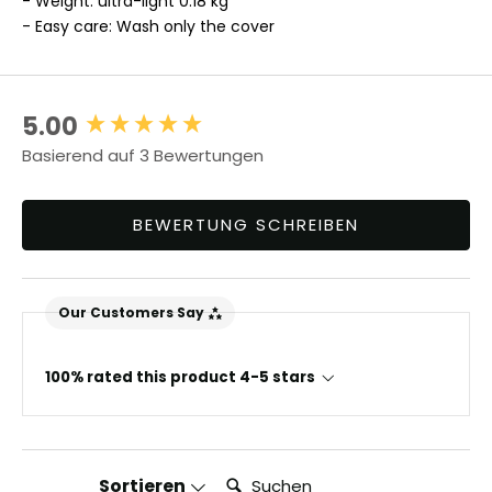
- Weight: ultra-light 0.18 kg
- Easy care: Wash only the cover
5.00
New content loaded
Basierend auf 3 Bewertungen
BEWERTUNG SCHREIBEN
Our Customers Say
100% rated this product 4-5 stars
Suchen:
Sortieren