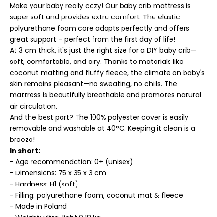
Make your baby really cozy! Our baby crib mattress is
super soft and provides extra comfort. The elastic
polyurethane foam core adapts perfectly and offers
great support – perfect from the first day of life!
At 3 cm thick, it's just the right size for a DIY baby crib—
soft, comfortable, and airy. Thanks to materials like
coconut matting and fluffy fleece, the climate on baby's
skin remains pleasant—no sweating, no chills. The
mattress is beautifully breathable and promotes natural
air circulation.
And the best part? The 100% polyester cover is easily
removable and washable at 40°C. Keeping it clean is a
breeze!
In short:
- Age recommendation: 0+ (unisex)
- Dimensions: 75 x 35 x 3 cm
- Hardness: H1 (soft)
- Filling: polyurethane foam, coconut mat & fleece
- Made in Poland