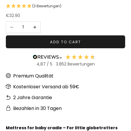
(3 Bewertungen)
Sonstiger
Bastelbedarf
Sale price
€32.90
Decrease quantity
Increase quantity
ADD TO CART
4,87
/ 5
3.852
Bewertungen
Premium Qualität
Kostenloser Versand ab 59€
2 Jahre Garantie
Bezahlen in 30 Tagen
Mattress for baby cradle – For little globetrotters