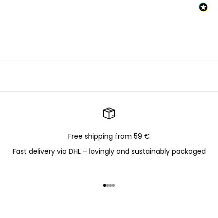
Free shipping from 59 €
Fast delivery via DHL – lovingly and sustainably packaged
Go to item 1
Go to item 2
Go to item 3
Go to item 4