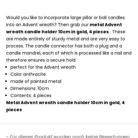
Would you like to incorporate large pillar or ball candles
into an Advent wreath? Then grab our
metal Advent
wreath candle holder 10cm in gold, 4 pieces
. These
are made entirely of sturdy metal and are very easy to
process. The candle connector has both a plug and a
candle mandrel, each of which is processed like a nail and
therefore ensures a secure hold.
perfect for the Advent wreath
Color anthracite
made of painted metal
Dimensions: 10cm
Contents: 4 pieces
Metal Advent wreath candle holder 10cm in gold, 4
pieces
New content loaded
- Für dieses Produkt wurden noch keine Bewertungen