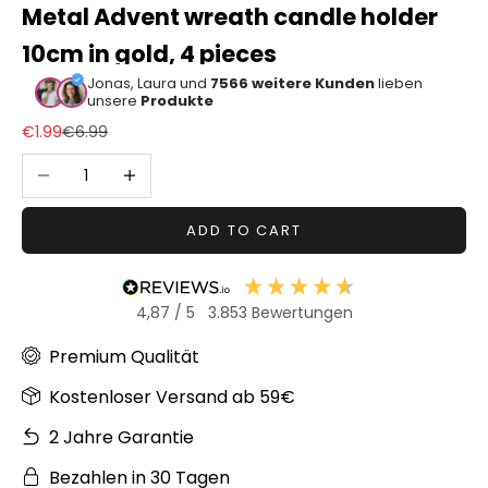
Metal Advent wreath candle holder
Sonstiger
10cm in gold, 4 pieces
Bastelbedarf
Jonas, Laura und
7566 weitere Kunden
lieben
unsere
Produkte
Sale price
Regular price
€1.99
€6.99
Decrease quantity
Increase quantity
ADD TO CART
4,87
/ 5
3.853
Bewertungen
Premium Qualität
Kostenloser Versand ab 59€
2 Jahre Garantie
Bezahlen in 30 Tagen