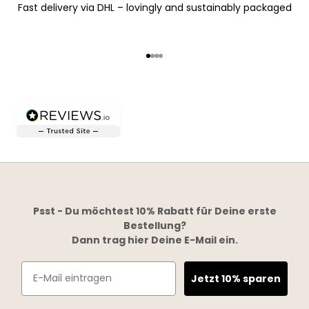
Fast delivery via DHL – lovingly and sustainably packaged
Go to item 1
Go to item 2
Go to item 3
Go to item 4
Psst - Du möchtest 10% Rabatt für Deine erste
Bestellung?
Dann trag hier Deine E-Mail ein.
Email
Jetzt 10% sparen