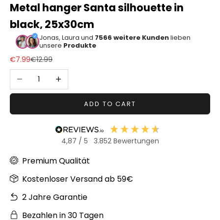
Metal hanger Santa silhouette in
Sonstiger
black, 25x30cm
Bastelbedarf
Jonas, Laura und
7566 weitere Kunden
lieben
unsere
Produkte
Sale price
Regular price
€7.99
€12.99
Decrease quantity
Increase quantity
ADD TO CART
4,87
/ 5
3.852
Bewertungen
Premium Qualität
Kostenloser Versand ab 59€
2 Jahre Garantie
Bezahlen in 30 Tagen