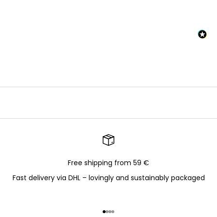
Free shipping from 59 €
Fast delivery via DHL – lovingly and sustainably packaged
Go to item 1
Go to item 2
Go to item 3
Go to item 4