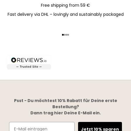
Free shipping from 59 €
Fast delivery via DHL – lovingly and sustainably packaged
Go to item 1
Go to item 2
Go to item 3
Go to item 4
Psst - Du möchtest 10% Rabatt für Deine erste
Bestellung?
Dann trag hier Deine E-Mail ein.
Email
Jetzt 10% sparen