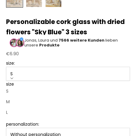
Sonstiger
Bastelbedarf
Personalizable cork glass with dried
flowers "Sky Blue" 3 sizes
Jonas, Laura und
7566 weitere Kunden
lieben
unsere
Produkte
Sale price
€6.90
size:
S
size
S
M
L
personalization:
Without personalization