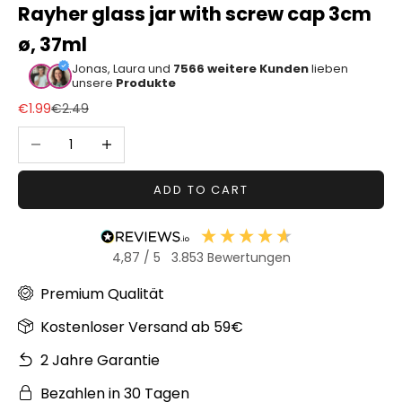
Rayher glass jar with screw cap 3cm
Sonstiger
ø, 37ml
Bastelbedarf
Jonas, Laura und
7566 weitere Kunden
lieben
unsere
Produkte
Sale price
Regular price
€1.99
€2.49
Decrease quantity
Increase quantity
ADD TO CART
4,87
/ 5
3.853
Bewertungen
Premium Qualität
Kostenloser Versand ab 59€
2 Jahre Garantie
Bezahlen in 30 Tagen