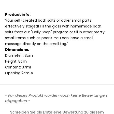
Product info:
Your self-created bath salts or other small parts
effectively staged! Fill the glass with homemade bath
salts from our "Daily Soap" program or fill in other pretty
small items such as pearls. You can leave a small
message directly on the small tag."
Dimensions:
Diameter
:
3cm
Height: 8cm
Content: 37ml
Opening 2cm ø
New content loaded
- Für dieses Produkt wurden noch keine Bewertungen
abgegeben -
Schreiben Sie als Erste eine Bewertung zu diesem