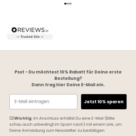
Go to item 1
Go to item 2
Go to item 3
Go to item 4
Psst - Du möchtest 10% Rabatt für Deine erste
Bestellung?
Dann trag hier Deine E-Mail ein.
Email
Jetzt 10% sparen
☝🏼
Wichtig
: Im Anschluss erhältst Du eine E-Mail (Bitte
schau auch unbedingt im Spam nach) mit einem Link, um
Deine Anmeldung zum Newsletter zu bestätigen.