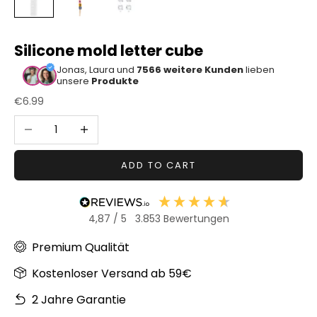
Sonstiger
Bastelbedarf
Silicone mold letter cube
Jonas, Laura und
7566 weitere Kunden
lieben
unsere
Produkte
Sale price
€6.99
Decrease quantity
Increase quantity
ADD TO CART
4,87
/ 5
3.853
Bewertungen
Premium Qualität
Kostenloser Versand ab 59€
2 Jahre Garantie