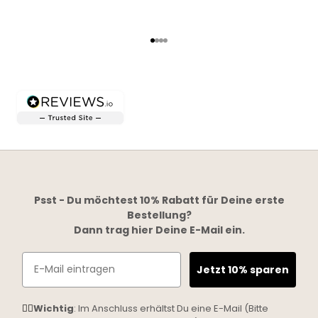
Go to item 1
Go to item 2
Go to item 3
Go to item 4
Psst - Du möchtest 10% Rabatt für Deine erste
Bestellung?
Dann trag hier Deine E-Mail ein.
Email
Jetzt 10% sparen
☝🏼
Wichtig
: Im Anschluss erhältst Du eine E-Mail (Bitte