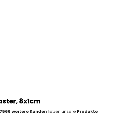
s
aster, 8x1cm
7566 weitere Kunden
lieben unsere
Produkte
tity