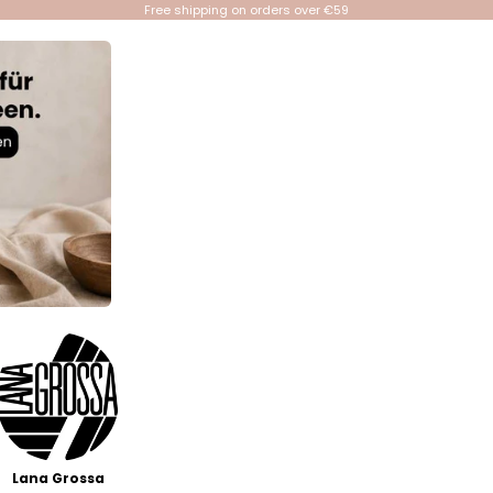
Free shipping on orders over €59
Lana Grossa
Events