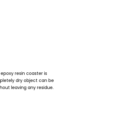
 epoxy resin coaster is
mpletely dry object can be
out leaving any residue.