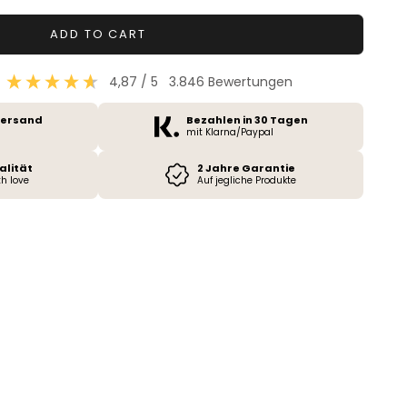
ADD TO CART
4,87
/ 5
3.846
Bewertungen
Versand
Bezahlen in 30 Tagen
mit Klarna/Paypal
alität
2 Jahre Garantie
h love
Auf jegliche Produkte