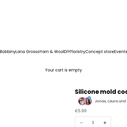
Bobbiny
Lana Grossa
Yarn & Wool
DIY
Floristry
Concept store
Event
Your cart is empty
Silicone mold co
Jonas, Laura und
Sale price
€5.99
Decrease quantity
Increase quan