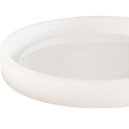
Stempel & Zubehör
Gläser & Flaschen
Baumscheiben & Holzkränze
Sonstiger Bastelbedarf