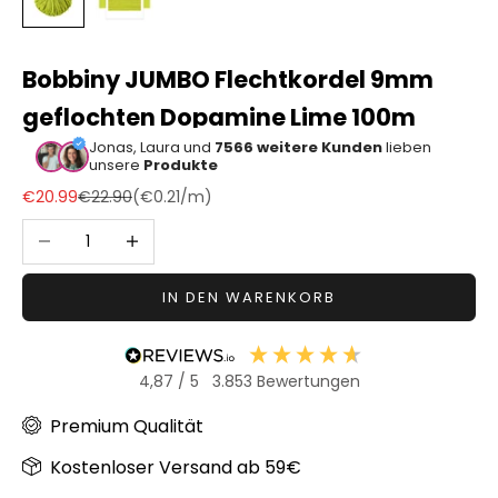
Sonstiger
Bastelbedarf
Bobbiny JUMBO Flechtkordel 9mm
geflochten Dopamine Lime 100m
Jonas, Laura und
7566 weitere Kunden
lieben
unsere
Produkte
Angebot
Regulärer Preis
€20.99
€22.90
(
€0.21
/m)
Anzahl verringern
Anzahl erhöhen
IN DEN WARENKORB
4,87
/ 5
3.853
Bewertungen
Premium Qualität
Kostenloser Versand ab 59€