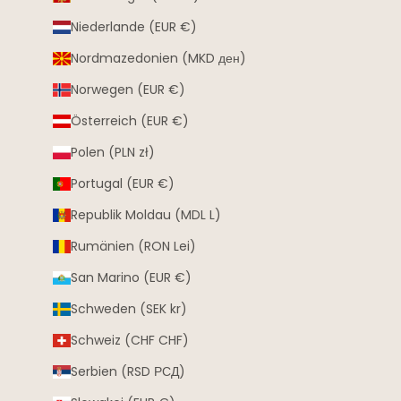
Niederlande (EUR €)
Nordmazedonien (MKD ден)
Norwegen (EUR €)
Österreich (EUR €)
Polen (PLN zł)
Portugal (EUR €)
Republik Moldau (MDL L)
Rumänien (RON Lei)
San Marino (EUR €)
Schweden (SEK kr)
Schweiz (CHF CHF)
Serbien (RSD РСД)