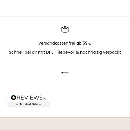
Versandkostenfrei ab 59 €
Schnell bei dir mit DHL – liebevoll & nachhaltig verpackt
Gehe zu Element 1
Gehe zu Element 2
Gehe zu Element 3
Gehe zu Element 4