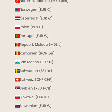
Nordmazedonien (MKD ден)
Norwegen (EUR €)
Österreich (EUR €)
Polen (PLN zł)
Portugal (EUR €)
Republik Moldau (MDL L)
Rumänien (RON Lei)
San Marino (EUR €)
Schweden (SEK kr)
Schweiz (CHF CHF)
Serbien (RSD РСД)
Slowakei (EUR €)
Slowenien (EUR €)