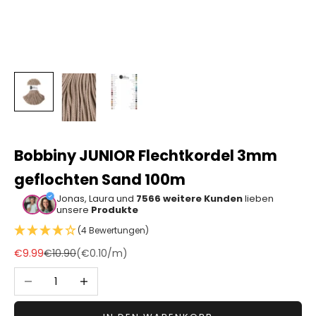
Sonstiger
Bastelbedarf
Bobbiny JUNIOR Flechtkordel 3mm
geflochten Sand 100m
Jonas, Laura und
7566 weitere Kunden
lieben
unsere
Produkte
(4 Bewertungen)
Angebot
Regulärer Preis
€9.99
€10.90
(
€0.10
/m)
Anzahl verringern
Anzahl erhöhen