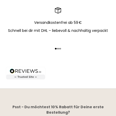
Versandkostenfrei ab 59 €
Schnell bei dir mit DHL – liebevoll & nachhaltig verpackt
Gehe zu Element 1
Gehe zu Element 2
Gehe zu Element 3
Gehe zu Element 4
Psst - Du möchtest 10% Rabatt für Deine erste
Bestellung?