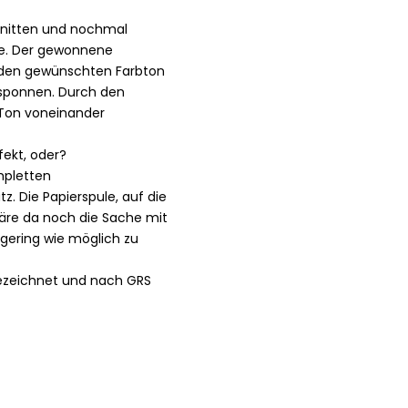
chnitten und nochmal
rbe. Der gewonnene
m den gewünschten Farbton
rsponnen. Durch den
 Ton voneinander
fekt, oder?
mpletten
z. Die Papierspule, auf die
 wäre da noch die Sache mit
gering wie möglich zu
gezeichnet und nach GRS