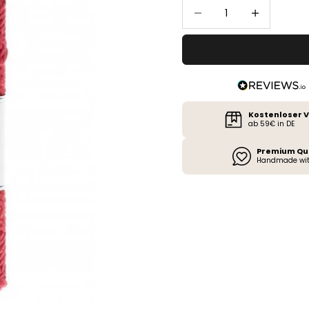
Anzahl verringern
Anzahl erhöh
Kostenloser 
ab 59€ in DE
Premium Qu
Handmade wit