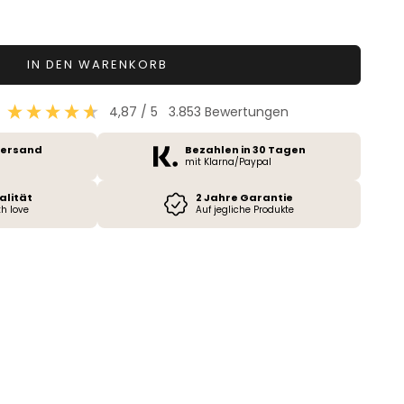
en
IN DEN WARENKORB
4,87
/ 5
3.853
Bewertungen
Versand
Bezahlen in 30 Tagen
mit Klarna/Paypal
alität
2 Jahre Garantie
h love
Auf jegliche Produkte