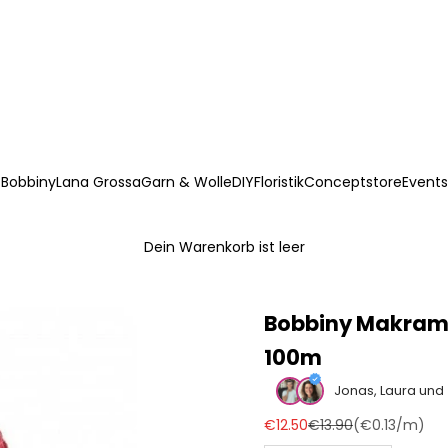
Bobbiny
Lana Grossa
Garn & Wolle
DIY
Floristik
Conceptstore
Events
Dein Warenkorb ist leer
Bobbiny Makrame
100m
Jonas, Laura und
Angebot
Regulärer Preis
€12.50
€13.90
(
€0.13
/m)