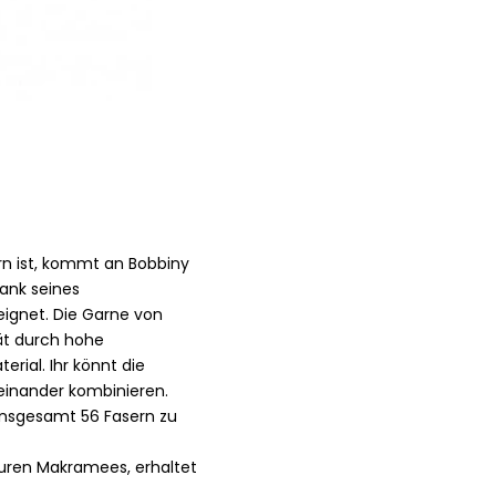
 ist, kommt an Bobbiny
dank seines
eignet. Die Garne von
ät durch hohe
rial. Ihr könnt die
einander kombinieren.
nsgesamt 56 Fasern zu
 euren Makramees, erhaltet