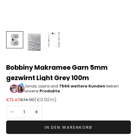
Sonstiger
Bastelbedarf
Bobbiny Makramee Garn 5mm
gezwirnt Light Grey 100m
Jonas, Laura und
7566 weitere Kunden
lieben
unsere
Produkte
Angebot
Regulärer Preis
€13.40
€14.90
(
€0.13
/m)
Anzahl verringern
Anzahl erhöhen
IN DEN WARENKORB