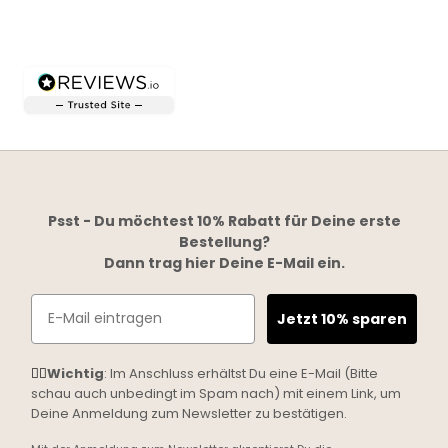
Gehe zu Element 1
Gehe zu Element 2
Gehe zu Element 3
Gehe zu Element 4
Psst - Du möchtest 10% Rabatt für Deine erste
Bestellung?
Dann trag hier Deine E-Mail ein.
Email
Jetzt 10% sparen
☝🏼
Wichtig
: Im Anschluss erhältst Du eine E-Mail (Bitte
schau auch unbedingt im Spam nach) mit einem Link, um
Deine Anmeldung zum Newsletter zu bestätigen.