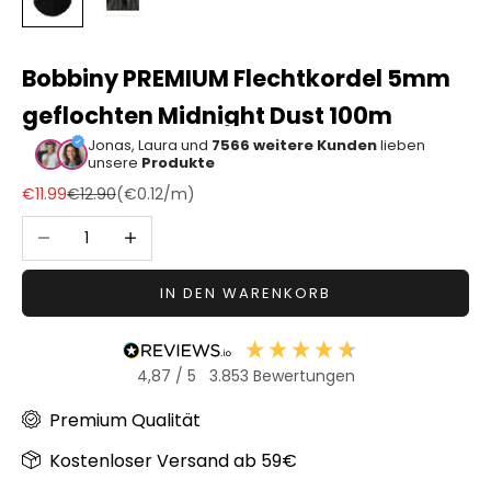
Sonstiger
Bastelbedarf
Bobbiny PREMIUM Flechtkordel 5mm
geflochten Midnight Dust 100m
Jonas, Laura und
7566 weitere Kunden
lieben
unsere
Produkte
Angebot
Regulärer Preis
€11.99
€12.90
(
€0.12
/m)
Anzahl verringern
Anzahl erhöhen
IN DEN WARENKORB
4,87
/ 5
3.853
Bewertungen
Premium Qualität
Kostenloser Versand ab 59€