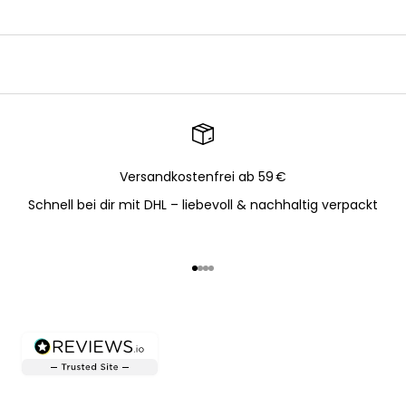
Versandkostenfrei ab 59 €
Schnell bei dir mit DHL – liebevoll & nachhaltig verpackt
Gehe zu Element 1
Gehe zu Element 2
Gehe zu Element 3
Gehe zu Element 4