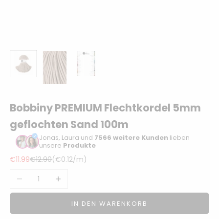
Sonstiger
Bastelbedarf
Bobbiny PREMIUM Flechtkordel 5mm
geflochten Sand 100m
Jonas, Laura und
7566 weitere Kunden
lieben
unsere
Produkte
Angebot
Regulärer Preis
€11.99
€12.90
(
€0.12
/m)
Anzahl verringern
Anzahl erhöhen
IN DEN WARENKORB