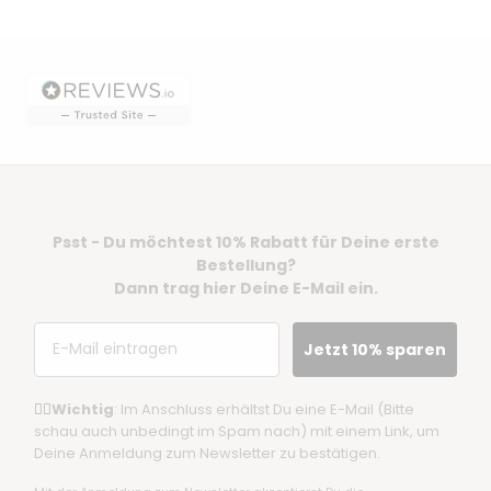
Gehe zu Element 1
Gehe zu Element 2
Gehe zu Element 3
Gehe zu Element 4
Psst - Du möchtest 10% Rabatt für Deine erste
Bestellung?
Dann trag hier Deine E-Mail ein.
Email
Jetzt 10% sparen
☝🏼
Wichtig
: Im Anschluss erhältst Du eine E-Mail (Bitte
schau auch unbedingt im Spam nach) mit einem Link, um
Deine Anmeldung zum Newsletter zu bestätigen.