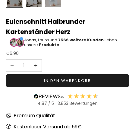
Sonstiger
Bastelbedarf
Eulenschnitt Halbrunder
Kartenständer Herz
Jonas, Laura und
7566 weitere Kunden
lieben
unsere
Produkte
Angebot
€6.90
Anzahl verringern
Anzahl erhöhen
IN DEN WARENKORB
4,87
/ 5
3.853
Bewertungen
Premium Qualität
Kostenloser Versand ab 59€