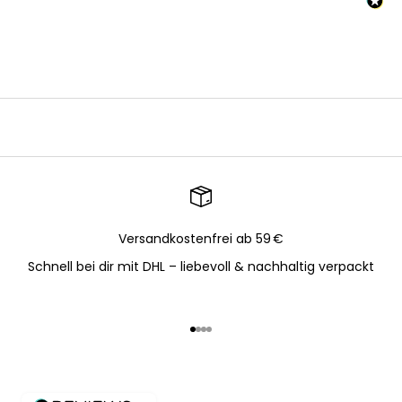
Versandkostenfrei ab 59 €
Schnell bei dir mit DHL – liebevoll & nachhaltig verpackt
Gehe zu Element 1
Gehe zu Element 2
Gehe zu Element 3
Gehe zu Element 4