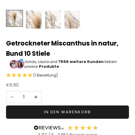
Sonstiger
Bastelbedarf
Getrockneter Miscanthus in natur,
Bund 10 Stiele
Jonas, Laura und
7566 weitere Kunden
lieben
unsere
Produkte
(1 Bewertung)
Angebot
€6.90
Anzahl verringern
Anzahl erhöhen
IN DEN WARENKORB
4,87
/ 5
3.852
Bewertungen