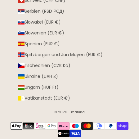
Schweiz (CHF CHF)
Serbien (RSD РСД)
Slowakei (EUR €)
Slowenien (EUR €)
Spanien (EUR €)
Spitzbergen und Jan Mayen (EUR €)
Tschechien (CZK Kč)
Ukraine (UAH ₴)
Ungarn (HUF Ft)
Vatikanstadt (EUR €)
© 2026 - mahina