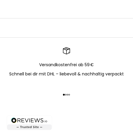
Versandkostenfrei ab 59 €
Schnell bei dir mit DHL – liebevoll & nachhaltig verpackt
Gehe zu Element 1
Gehe zu Element 2
Gehe zu Element 3
Gehe zu Element 4