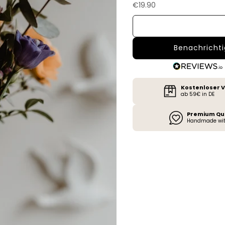
Angebot
€19.90
Benachrichti
Kostenloser 
ab 59€ in DE
Premium Qu
Handmade wit