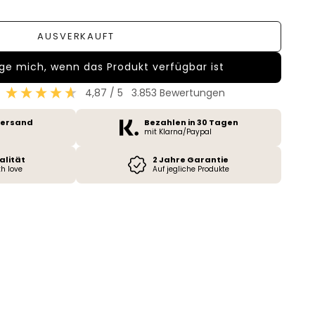
AUSVERKAUFT
ge mich, wenn das Produkt verfügbar ist
4,87
/ 5
3.853
Bewertungen
Versand
Bezahlen in 30 Tagen
mit Klarna/Paypal
alität
2 Jahre Garantie
h love
Auf jegliche Produkte