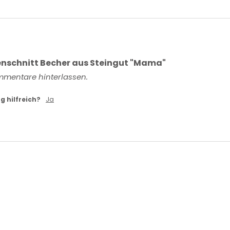
nschnitt Becher aus Steingut "Mama"
mmentare hinterlassen.
g hilfreich?
Ja