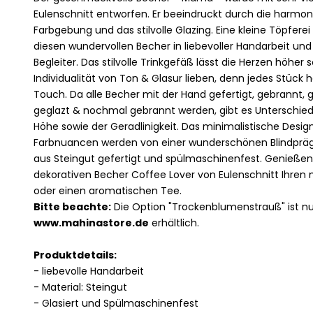
Eulenschnitt entworfen. Er beeindruckt durch die harmo
Farbgebung und das stilvolle Glazing. Eine kleine Töpferei
diesen wundervollen Becher in liebevoller Handarbeit und 
Begleiter. Das stilvolle Trinkgefäß lässt die Herzen höher
Individualität von Ton & Glasur lieben, denn jedes Stück
Touch. Da alle Becher mit der Hand gefertigt, gebrannt, 
geglazt & nochmal gebrannt werden, gibt es Unterschiede 
Höhe sowie der Geradlinigkeit. Das minimalistische Desig
Farbnuancen werden von einer wunderschönen Blindprägu
aus Steingut gefertigt und spülmaschinenfest. Genießen
dekorativen Becher Coffee Lover von Eulenschnitt Ihren
oder einen aromatischen Tee.
Bitte beachte:
Die Option "Trockenblumenstrauß" ist n
www.mahinastore.de
erhältlich.
Produktdetails:
- liebevolle Handarbeit
- Material: Steingut
-
Glasiert und Spülmaschinenfest