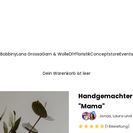
Bobbiny
Lana Grossa
Garn & Wolle
DIY
Floristik
Conceptstore
Events
Dein Warenkorb ist leer
Handgemachter E
"Mama"
Jonas, Laura und
(1 Bewertung)