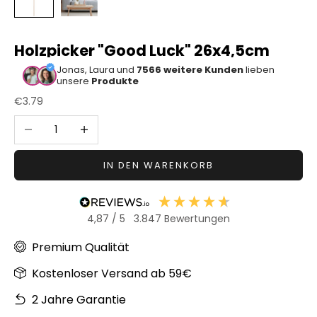
Sonstiger
Bastelbedarf
Holzpicker "Good Luck" 26x4,5cm
Jonas, Laura und
7566 weitere Kunden
lieben
unsere
Produkte
Angebot
€3.79
Anzahl verringern
Anzahl erhöhen
IN DEN WARENKORB
4,87
/ 5
3.847
Bewertungen
Premium Qualität
Kostenloser Versand ab 59€
2 Jahre Garantie