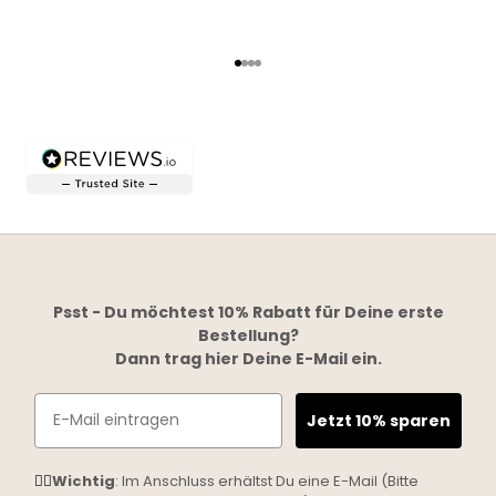
Gehe zu Element 1
Gehe zu Element 2
Gehe zu Element 3
Gehe zu Element 4
Psst - Du möchtest 10% Rabatt für Deine erste
Bestellung?
Dann trag hier Deine E-Mail ein.
Email
Jetzt 10% sparen
☝🏼
Wichtig
: Im Anschluss erhältst Du eine E-Mail (Bitte