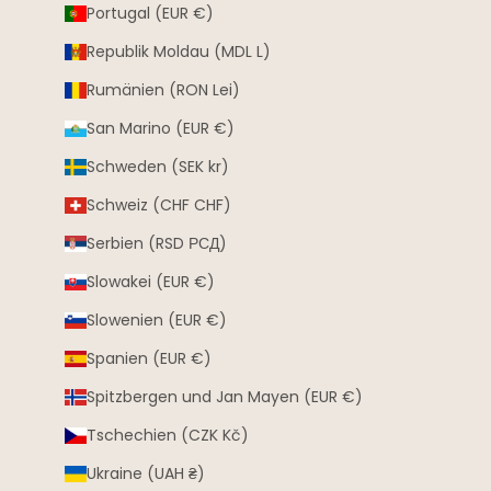
Portugal (EUR €)
Republik Moldau (MDL L)
Rumänien (RON Lei)
San Marino (EUR €)
Schweden (SEK kr)
Schweiz (CHF CHF)
Serbien (RSD РСД)
Slowakei (EUR €)
Slowenien (EUR €)
Spanien (EUR €)
Spitzbergen und Jan Mayen (EUR €)
Tschechien (CZK Kč)
Ukraine (UAH ₴)