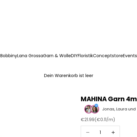
Bobbiny
Lana Grossa
Garn & Wolle
DIY
Floristik
Conceptstore
Events
Dein Warenkorb ist leer
MAHINA Garn 4m
Jonas, Laura und
Angebot
€21.99
(
€0.11
/m)
Anzahl verringern
Anzahl erhöh