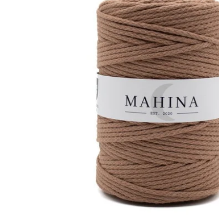
Stempel & Zubehör
Gläser & Flaschen
Baumscheiben & Holzkränze
Sonstiger Bastelbedarf