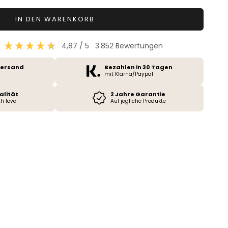
IN DEN WARENKORB
4,87
/ 5
3.852
Bewertungen
Versand
Bezahlen in 30 Tagen
mit Klarna/Paypal
alität
2 Jahre Garantie
h love
Auf jegliche Produkte