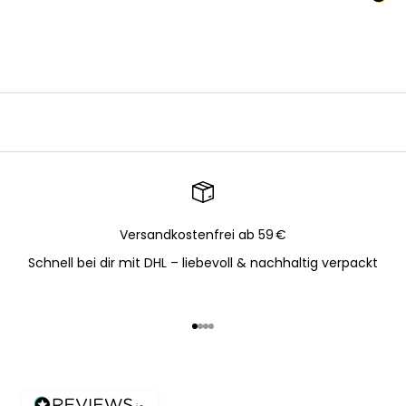
Versandkostenfrei ab 59 €
Schnell bei dir mit DHL – liebevoll & nachhaltig verpackt
Gehe zu Element 1
Gehe zu Element 2
Gehe zu Element 3
Gehe zu Element 4