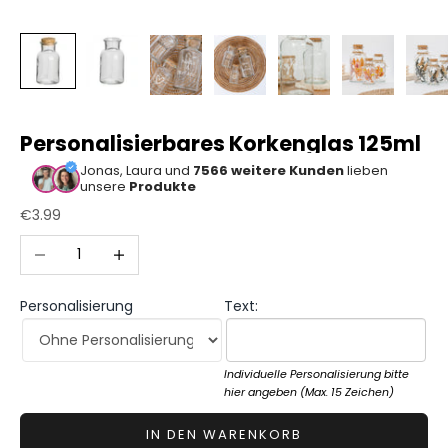
Sonstiger
Bastelbedarf
Personalisierbares Korkenglas 125ml
Jonas, Laura und
7566 weitere Kunden
lieben
unsere
Produkte
Angebot
€3.99
Anzahl verringern
Anzahl erhöhen
Personalisierung
Text:
Individuelle Personalisierung bitte
hier angeben (Max. 15 Zeichen)
IN DEN WARENKORB