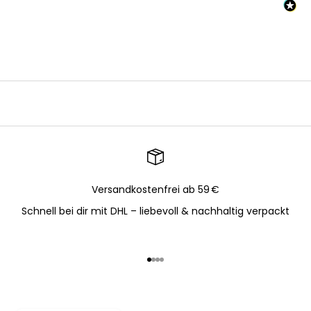
Versandkostenfrei ab 59 €
Schnell bei dir mit DHL – liebevoll & nachhaltig verpackt
Gehe zu Element 1
Gehe zu Element 2
Gehe zu Element 3
Gehe zu Element 4