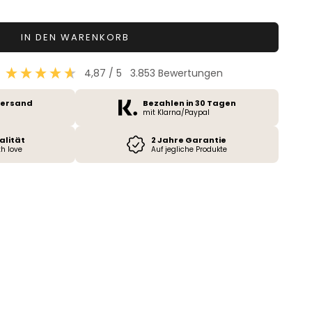
IN DEN WARENKORB
4,87
/ 5
3.853
Bewertungen
Versand
Bezahlen in 30 Tagen
mit Klarna/Paypal
alität
2 Jahre Garantie
h love
Auf jegliche Produkte