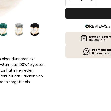
Kostenloser 
ab 59€ in DE
Premium Qu
Handmade wit
in einer dünneren dk-
le-Garn aus 100% Polyester.
tur hat einen edlen
fekt für das Stricken von
aden sorgt für ein