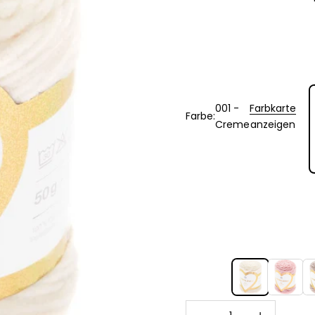
0
001 -
Farbkarte
Farbe:
Creme
anzeigen
001 - Creme
002 - Alt
00
Anzahl verringern
Anzahl erhöh