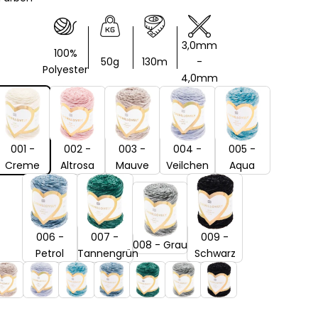
3,0mm
100%
50g
130m
-
Polyester
4,0mm
01 - Creme
002 - Altrosa
003 - Mauve
004 - Veilchen
005 - Aqua
001 -
002 -
003 -
004 -
005 -
Creme
Altrosa
Mauve
Veilchen
Aqua
006 - Petrol
007 - Tannengrün
009 - Schwarz
008 - Grau
006 -
007 -
009 -
008 - Grau
Petrol
Tannengrün
Schwarz
rosa
3 - Mauve
004 - Veilchen
005 - Aqua
006 - Petrol
007 - Tannengrün
008 - Grau
009 - Schwarz
en