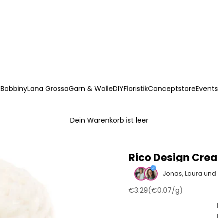
Bobbiny
Lana Grossa
Garn & Wolle
DIY
Floristik
Conceptstore
Events
Dein Warenkorb ist leer
Rico Design Crea
Jonas, Laura und
Angebot
€3.29
(
€0.07
/g)