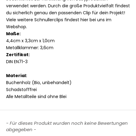
verwendet werden. Durch die große Produktvielfalt findest
du sicherlich genau den passenden Clip für dein Projekt!
Viele weitere Schnullerclips findest
hier bei uns im
Webshop
.
Maße:
4,4cm x 3,3cm x 1,0cm
Metallklammer: 3,6cm
Zertifikat:
DIN EN71-3
Material:
Buchenholz (Bio, unbehandelt)
Schadstofffrei
Alle Metallteile sind ohne Blei
New content loaded
- Für dieses Produkt wurden noch keine Bewertungen
abgegeben -