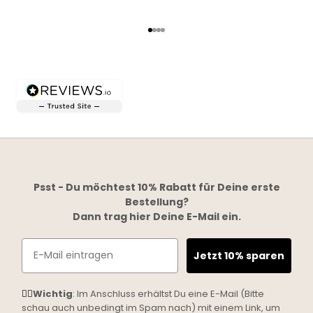
Gehe zu Element 1
Gehe zu Element 2
Gehe zu Element 3
Gehe zu Element 4
Psst - Du möchtest 10% Rabatt für Deine erste
Bestellung?
Dann trag hier Deine E-Mail ein.
Email
Jetzt 10% sparen
☝🏼
Wichtig
: Im Anschluss erhältst Du eine E-Mail (Bitte
schau auch unbedingt im Spam nach) mit einem Link, um