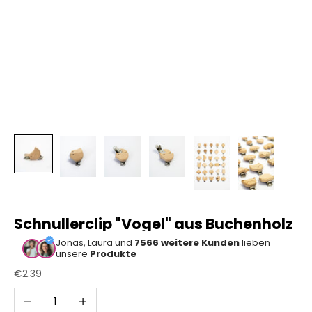
Sonstiger
Bastelbedarf
Schnullerclip "Vogel" aus Buchenholz
Jonas, Laura und
7566 weitere Kunden
lieben
unsere
Produkte
Angebot
€2.39
Anzahl verringern
Anzahl erhöhen