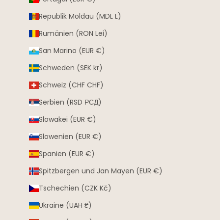
Republik Moldau (MDL L)
Rumänien (RON Lei)
San Marino (EUR €)
Schweden (SEK kr)
Schweiz (CHF CHF)
Serbien (RSD РСД)
Slowakei (EUR €)
Slowenien (EUR €)
Spanien (EUR €)
Spitzbergen und Jan Mayen (EUR €)
Tschechien (CZK Kč)
Ukraine (UAH ₴)