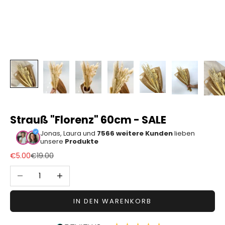
Sonstiger
Bastelbedarf
Strauß "Florenz" 60cm - SALE
Jonas, Laura und
7566 weitere Kunden
lieben
unsere
Produkte
Angebot
Regulärer Preis
€5.00
€19.00
Anzahl verringern
Anzahl erhöhen
IN DEN WARENKORB