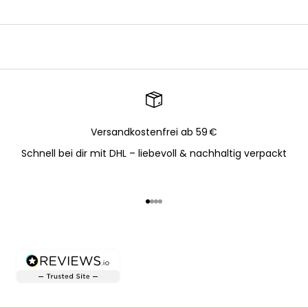
Versandkostenfrei ab 59 €
Schnell bei dir mit DHL – liebevoll & nachhaltig verpackt
Gehe zu Element 1
Gehe zu Element 2
Gehe zu Element 3
Gehe zu Element 4